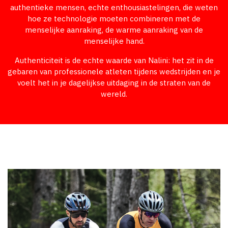
authentieke mensen, echte enthousiastelingen, die weten
hoe ze technologie moeten combineren met de
menselijke aanraking, de warme aanraking van de
menselijke hand.
Authenticiteit is de echte waarde van Nalini: het zit in de
gebaren van professionele atleten tijdens wedstrijden en je
voelt het in je dagelijkse uitdaging in de straten van de
wereld.