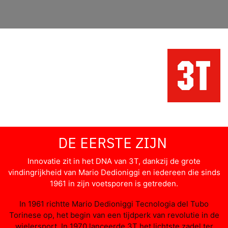
DE EERSTE ZIJN
Innovatie zit in het DNA van 3T, dankzij de grote
vindingrijkheid van Mario Dedioniggi en iedereen die sinds
1961 in zijn voetsporen is getreden.
In 1961 richtte Mario Dedioniggi Tecnologia del Tubo
Torinese op, het begin van een tijdperk van revolutie in de
wielersport. In 1970 lanceerde 3T het lichtste zadel ter