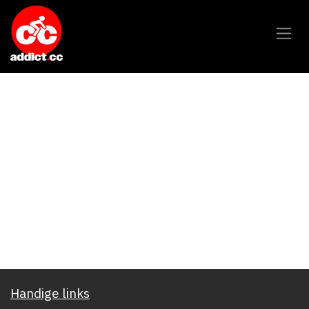
Overslaan naar inhoud
Handige links