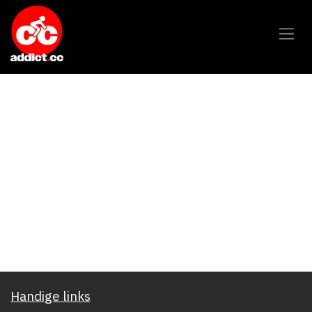
Overslaan naar inhoud
Handige links