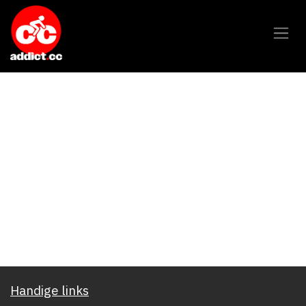
Overslaan naar inhoud
Handige links