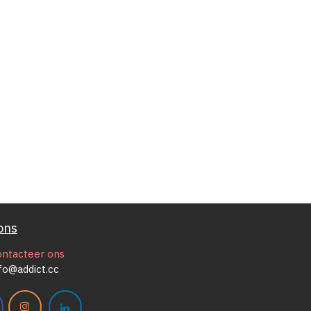
ons
ontacteer ons
fo@addict.cc