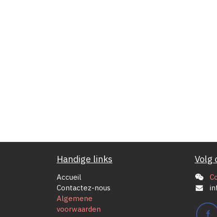
Handige links
Volg 
Accueil
C
Contactez-nous
in
Algemene
voorwaarden