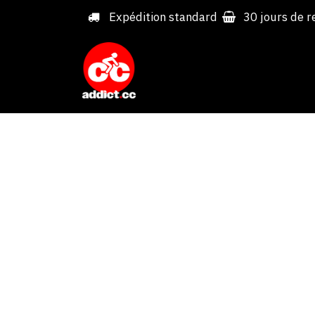
Overslaan naar inhoud
Expédition standard
30 jours de r