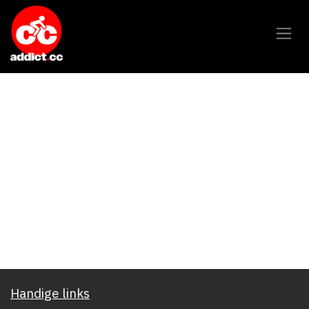
Overslaan naar inhoud
Handige links