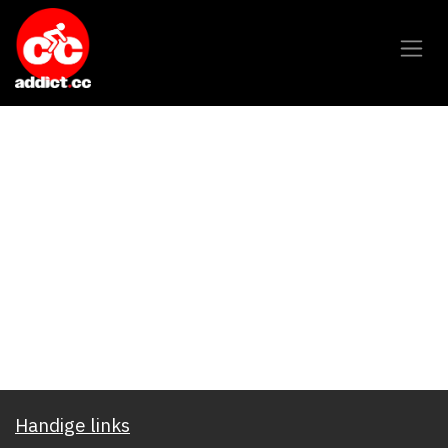
Overslaan naar inhoud
Handige links