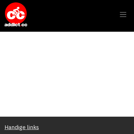
Overslaan naar inhoud
Handige links