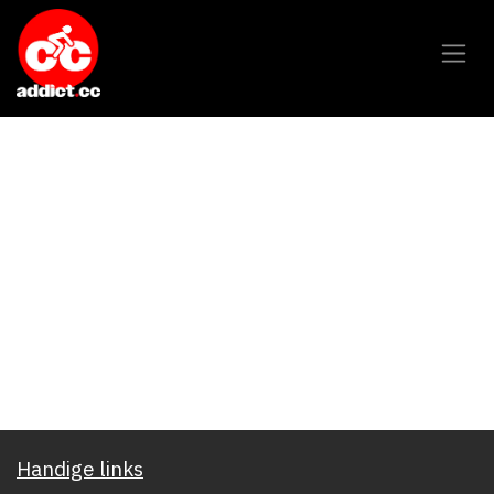
Overslaan naar inhoud
Handige links