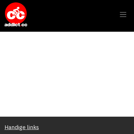
Overslaan naar inhoud
Handige links