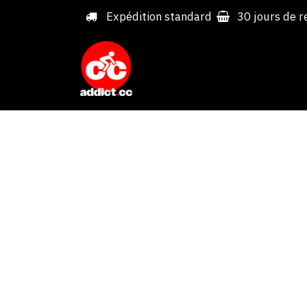
Overslaan naar inhoud
Expédition standard
30 jours de r