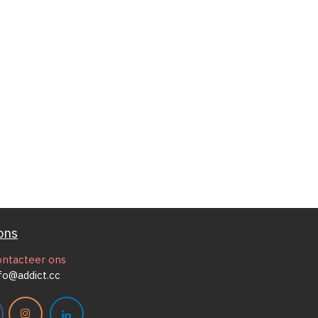
ons
ontacteer ons
fo@addict.cc