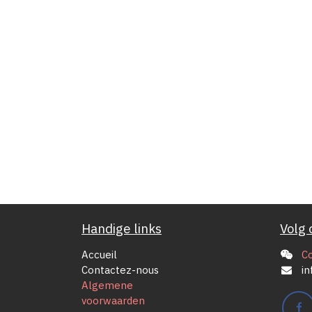
Handige links
Volg 
Accueil
C
Contactez-nous
in
Algemene
voorwaarden