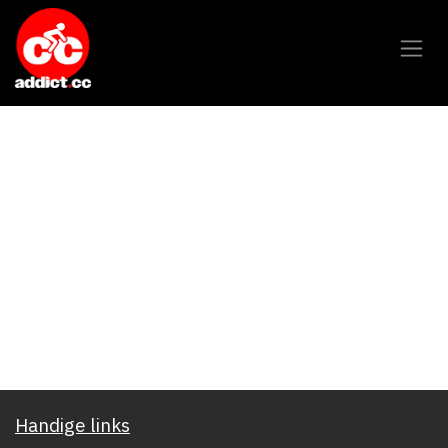
Overslaan naar inhoud
Handige links