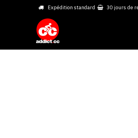
Overslaan naar inhoud
Expédition standard
30 jours de r