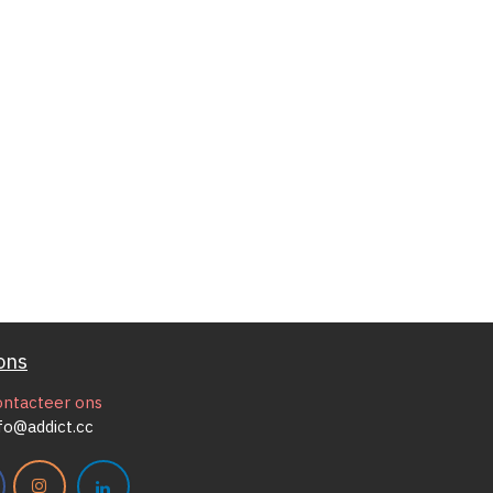
ons
ontacteer ons
fo@addict.cc