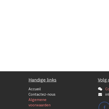
Handige links
Volg 
Accueil
C
Contactez-nous
in
Algemene
voorwaarden