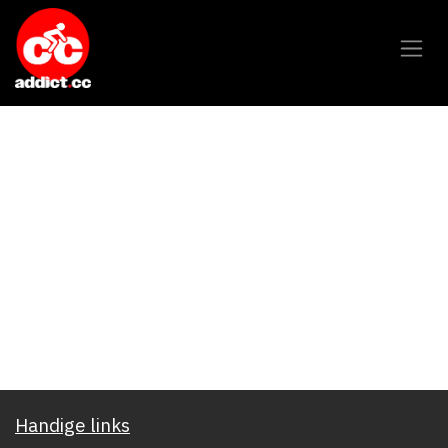
Overslaan naar inhoud
Handige links