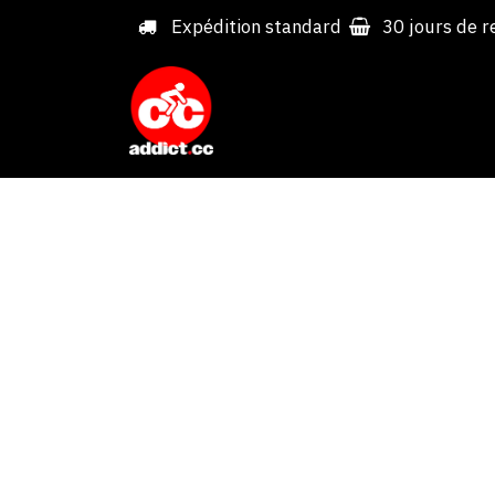
Overslaan naar inhoud
Expédition standard
30 jours de r