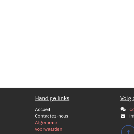
Handige links
Volg 
Accueil
C
Contactez-nous
in
Algemene
voorwaarden