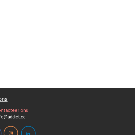
ons
ontacteer ons
fo@addict.cc