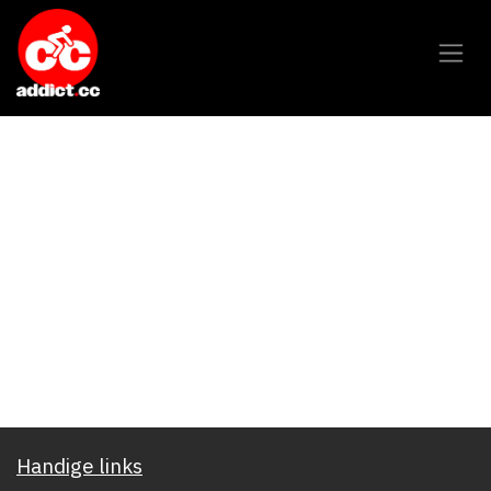
Overslaan naar inhoud
Handige links