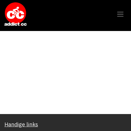
Overslaan naar inhoud
Handige links