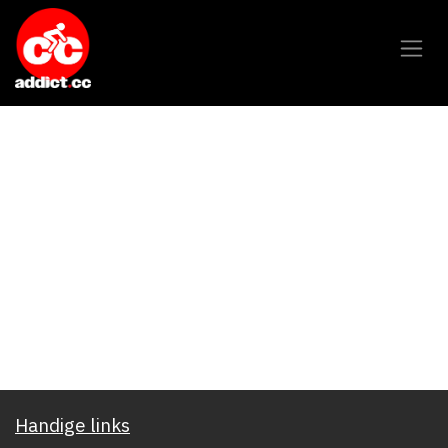
Overslaan naar inhoud
Handige links