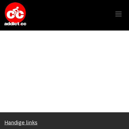
Overslaan naar inhoud
Handige links