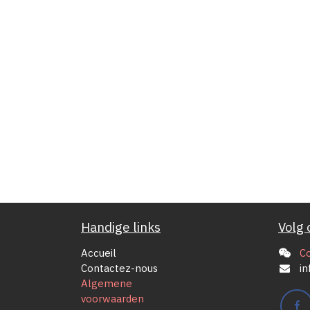
Handige links
Volg 
Accueil
C
Contactez-nous
in
Algemene
voorwaarden