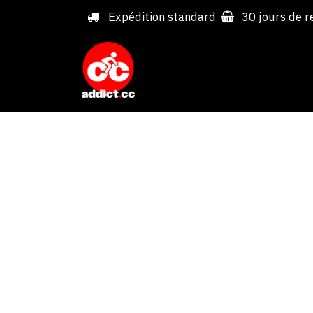
Overslaan naar inhoud
Expédition standard
30 jours de r