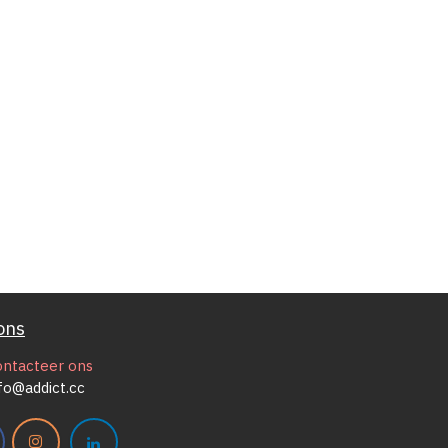
ons
ontacteer ons
fo@addict.cc