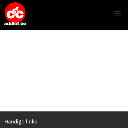
Overslaan naar inhoud
Handige links