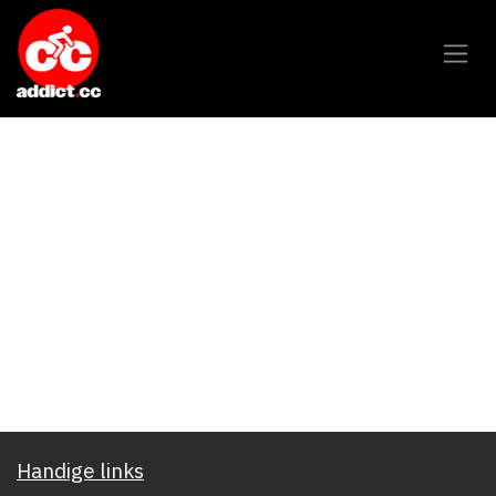
Overslaan naar inhoud
Handige links