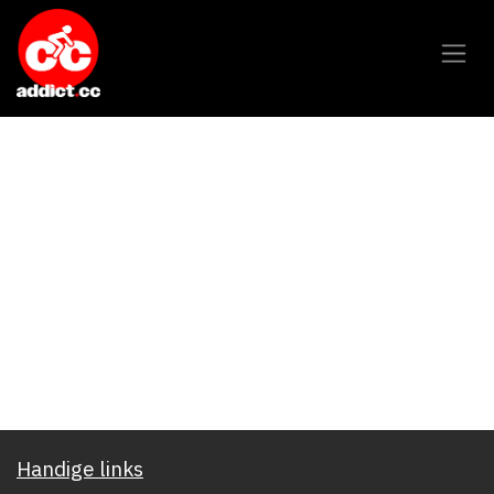
Overslaan naar inhoud
Handige links