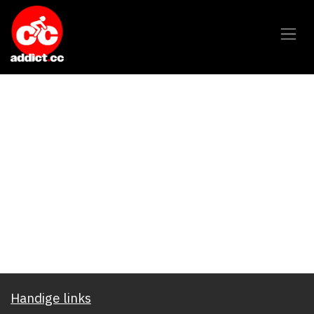
Overslaan naar inhoud
Handige links