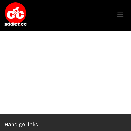
Overslaan naar inhoud
Handige links