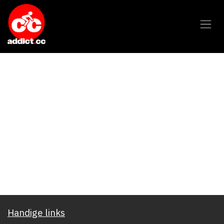
Overslaan naar inhoud
Handige links