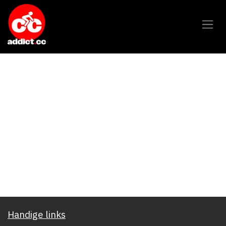
Overslaan naar inhoud
Handige links