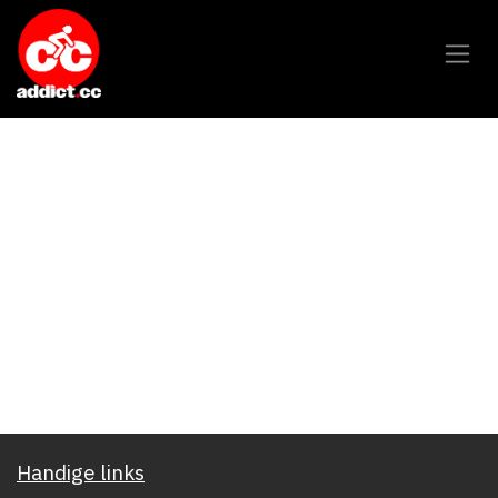
Overslaan naar inhoud
Handige links