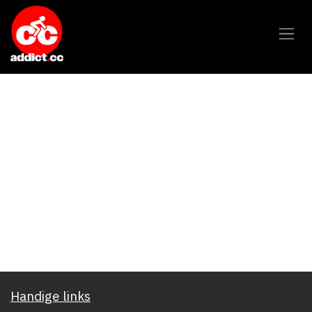
Overslaan naar inhoud
Handige links