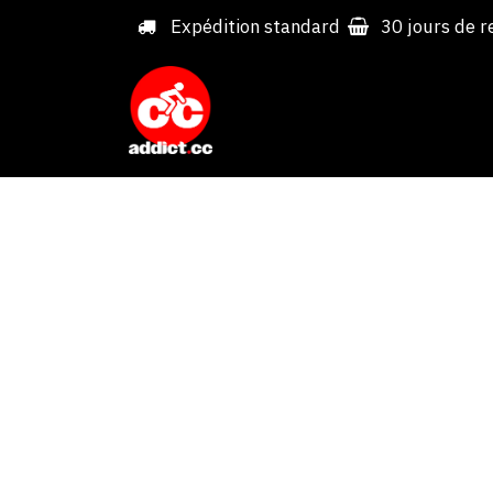
Overslaan naar inhoud
Expédition standard
30 jours de r