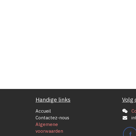
Handige links
Volg 
Accueil
C
Contactez-nous
in
Algemene
voorwaarden