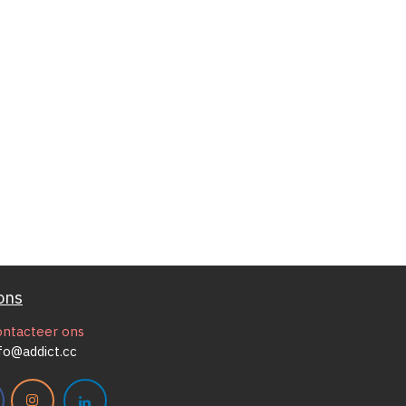
ons
ontacteer ons
fo@addict.cc