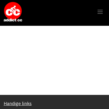
Overslaan naar inhoud
Handige links