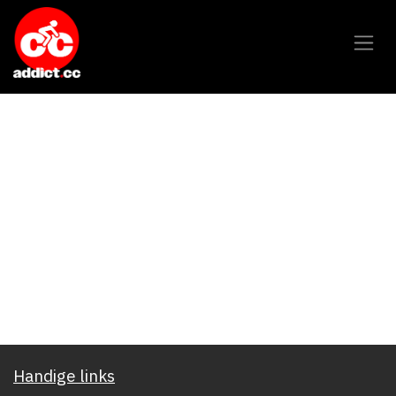
Overslaan naar inhoud
Handige links