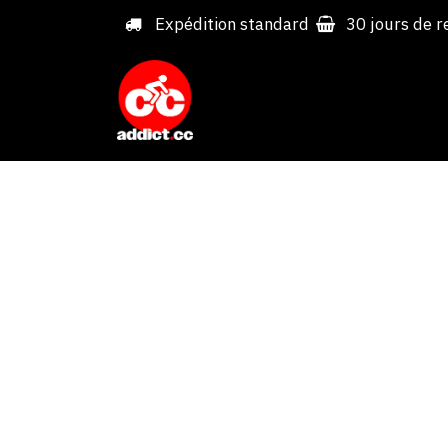
Overslaan naar inhoud
Expédition standard
30 jours de r