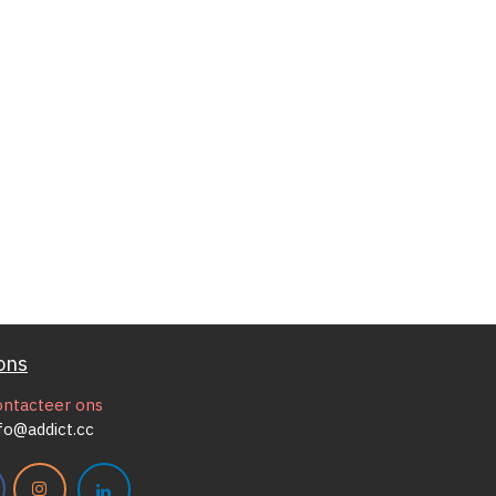
ons
ontacteer ons
fo@addict.cc