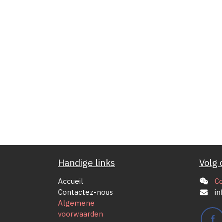
Handige links
Volg 
Accueil
C
Contactez-nous
in
Algemene
voorwaarden