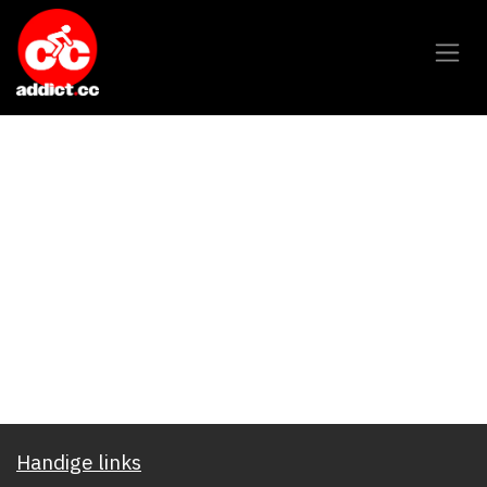
Overslaan naar inhoud
Handige links