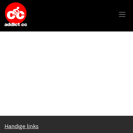
Overslaan naar inhoud
Handige links