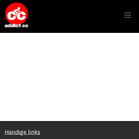
Overslaan naar inhoud
Handige links