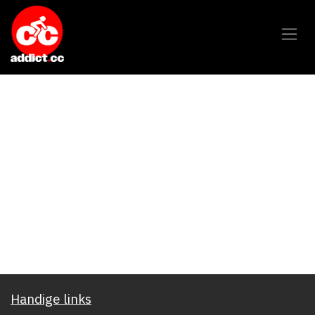
Overslaan naar inhoud
Handige links