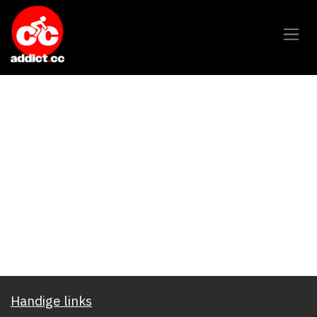
Overslaan naar inhoud
Handige links