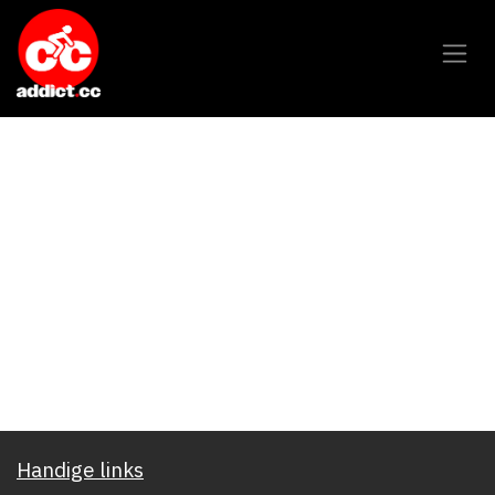
Overslaan naar inhoud
Handige links