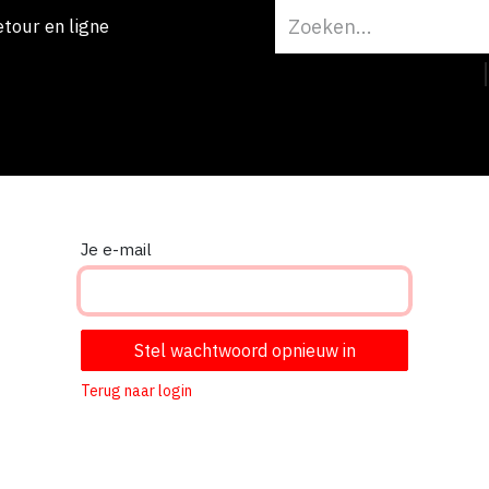
etour en ligne
Onze merk
Je e-mail
Stel wachtwoord opnieuw in
Terug naar login