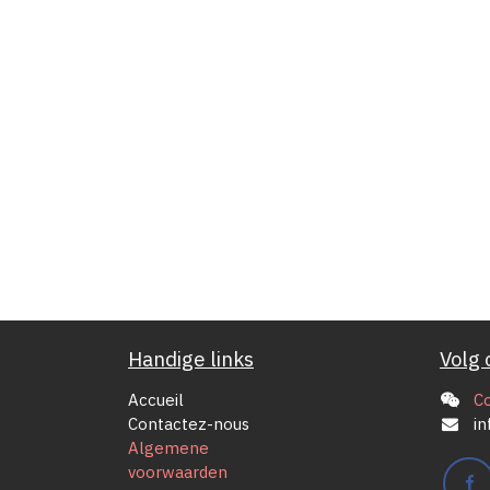
Handige links
Volg 
Accueil
C
Contactez-nous
in
Algemene
voorwaarden