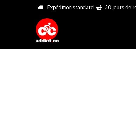
Overslaan naar inhoud
Expédition standard
30 jours de r