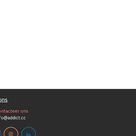
ons
ontacteer ons
fo@addict.cc