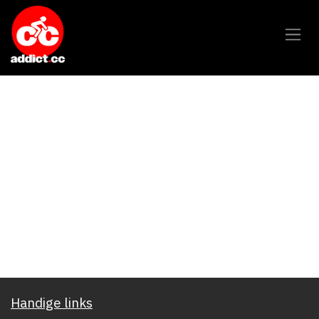
Overslaan naar inhoud
Handige links